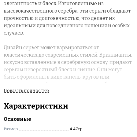
элегантность и блеск. Изготовленные из
высококачественного серебра, эти серьги обладают
прочностью и долговечностью, что делает их
идеальными для повседневного ношения и особых
случаев.
Дизайн серьег может варьироваться от
классических до современных стилей. Бриллианты,
искусно вставленные в серебряную основу, придают
серьгам невероятный блеск и сияние. Они могут
быть оформлены в виде капель, кругов или
геометрических фигур, что позволяет выбрать
Показать полностью
вариант, подходящий под любой наряд.
Характеристики
Серьги из серебра с бриллиантами — это не только
красивое украшение, но и символ статуса и
Основные
утонченного вкуса.
Вставки изделия: З1-0,9-- 2кр-17-0,006 2/3А
Размер
4.47гр