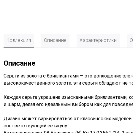
Коллекция
Описание
Характеристики
О
Описание
Серьги из золота с бриллиантами — это воплощение эл
высококачественного золота, эти серьги обладают не т
Каждая серьга украшена изысканными бриллиантами, к
и шарм, делая его идеальным выбором как для повседнев
Дизайн может варьироваться от классических моделей 
соответствующий ее вкусу.
Вставки изделия: 98 Бриллиант (N) Кр 17 0,356 2/2А; 2 сапф