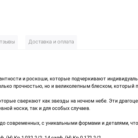
тзывы
Доставка и оплата
егантности и роскоши, которые подчеркивают индивидуаль
олько прочностью, но и великолепным блеском, который 
оторые сверкают как звезды на ночном небе. Эти драго
ной носки, так и для особых случаев.
до современных, с уникальными формами и деталями, чт
. (H) Кр 1,032 2/2; 14 сапф. (H) Кр 0,172 2/2