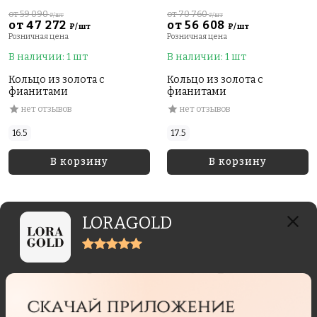
от 59 090
от 70 760
₽/шт
₽/шт
от 47 272
от 56 608
₽/шт
₽/шт
Розничная цена
Розничная цена
В наличии: 1 шт
В наличии: 1 шт
Кольцо из золота с
Кольцо из золота с
фианитами
фианитами
нет отзывов
нет отзывов
16.5
17.5
В корзину
В корзину
LORAGOLD
Отзывы реальных покупателей
Отзывы могут отправлять только пользователи,