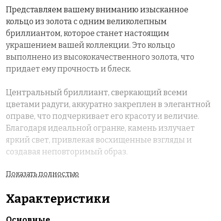
Представляем вашему вниманию изысканное
кольцо из золота с одним великолепным
бриллиантом, которое станет настоящим
украшением вашей коллекции. Это кольцо
выполнено из высококачественного золота, что
придает ему прочность и блеск.
Центральный бриллиант, сверкающий всеми
цветами радуги, аккуратно закреплен в элегантной
оправе, что подчеркивает его красоту и величие.
Благодаря идеальной огранке, камень излучает
яркий свет, привлекая восхищенные взгляды и
создавая неповторимый образ.
Показать полностью
Дизайн кольца сочетает в себе классические и
современные элементы, что делает его
Характеристики
универсальным аксессуаром для любого случая —
будь то романтический вечер, свадьба или важное
Основные