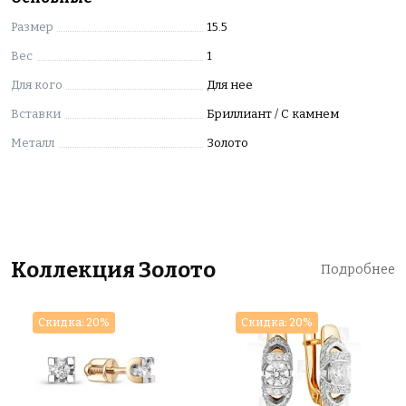
событие. Это кольцо станет не только стильным
дополнением вашего образа, но и символом любви и
Размер
15.5
преданности.
Вес
1
Вставки изделия: 1 Бр Кр-57 0,056Ct 4/6
Для кого
Для нее
Вставки
Бриллиант / С камнем
Металл
Золото
Коллекция Золото
Подробнее
Скидка: 20%
Скидка: 20%