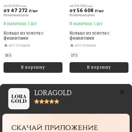
от 59 090
от 70 760
₽/шт
₽/шт
от 47 272
от 56 608
₽/шт
₽/шт
Розничная цена
Розничная цена
В наличии: 1 шт
В наличии: 1 шт
Кольцо из золота с
Кольцо из золота с
фианитами
фианитами
нет отзывов
нет отзывов
16.5
17.5
В корзину
В корзину
LORAGOLD
Отзывы реальных покупателей
Отзывы могут отправлять только пользователи,