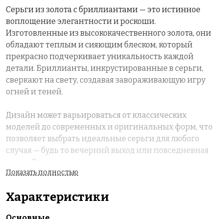
Серьги из золота с бриллиантами — это истинное
воплощение элегантности и роскоши.
Изготовленные из высококачественного золота, они
обладают теплым и сияющим блеском, который
прекрасно подчеркивает уникальность каждой
детали. Бриллианты, инкрустированные в серьги,
сверкают на свету, создавая завораживающую игру
огней и теней.
Дизайн может варьироваться от классических
моделей до современных и оригинальных форм, что
позволяет выбрать идеальные серьги для любого
случая — будь то вечерний выход или повседневная
носка. Они отлично дополнят как вечернее платье,
Показать полностью
так и деловой костюм, придавая образу нотку
утонченности.
Характеристики
Каждая пара серьг — это не просто украшение, но и
Основные