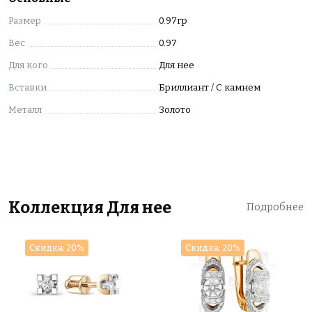
символ статуса и престижа.
Вставки изделия: 2 Бр Кр 57 3/6А 0,192ct
Размер
0.97гр
Вес
0.97
Для кого
Для нее
Вставки
Бриллиант / С камнем
Металл
Золото
Коллекция Для нее
Подробнее
Скидка: 20%
Скидка: 20%