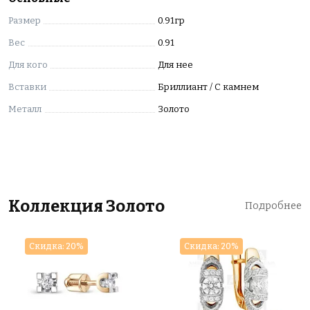
Вставки изделия: 1 Бр Кр-57 0,061Ct 4/6 ,9 Бр Кр-17
0,029Ct 2/3
Размер
0.91гр
Вес
0.91
Для кого
Для нее
Вставки
Бриллиант / С камнем
Металл
Золото
Коллекция Золото
Подробнее
Скидка: 20%
Скидка: 20%