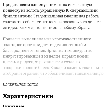
Представляем вашему вниманию изысканную
подвеску из золота, украшенную 10 сверкающими
бриллиантами. Эта уникальная ювелирная работа
сочетает в себе элегантность и роскошь, что делает
её идеальным дополнением к любому образу.
Подвеска выполнена из высококачественного
золота, которое придает изделию теплый и
благородный оттенок. Бриллианты, аккуратно
инкрустированные в изделие, играют всеми
цветами радуги, отражая свет и создавая
завораживающий блеск. Каждый камень тщательно
отобран и огранен, что обеспечивает максимальную
яркость и искрящийся эффект.
Показать полностью
Эта подвеска станет не только стильным
Характеристики
аксессуаром, но и символом вашей
индивидуальности.
Основные