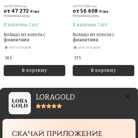
от 59 090
от 70 760
₽/шт
₽/шт
от 47 272
от 56 608
₽/шт
₽/шт
Розничная цена
Розничная цена
В наличии: 1 шт
В наличии: 1 шт
Кольцо из золота с
Кольцо из золота с
фианитами
фианитами
нет отзывов
нет отзывов
16.5
17.5
В корзину
В корзину
LORAGOLD
Отзывы реальных покупателей
Отзывы могут отправлять только пользователи,