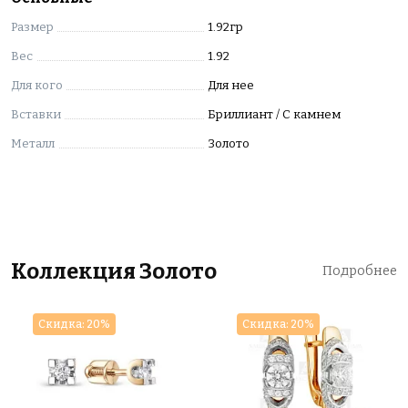
Эти серьги станут не только великолепным
Размер
1.92гр
украшением, но и символом вашего безупречного
Вес
1.92
вкуса.
Для кого
Для нее
Вставки изделия: 32 Бр Кр-57 0,175Ct 4/6
Вставки
Бриллиант / С камнем
Металл
Золото
Коллекция Золото
Подробнее
Скидка: 20%
Скидка: 20%