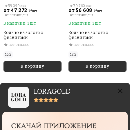
от 59 090
от 70 760
₽/шт
₽/шт
от 47 272
от 56 608
₽/шт
₽/шт
Розничная цена
Розничная цена
В наличии: 1 шт
В наличии: 1 шт
Кольцо из золота с
Кольцо из золота с
фианитами
фианитами
нет отзывов
нет отзывов
16.5
17.5
В корзину
В корзину
LORAGOLD
Отзывы реальных покупателей
Отзывы могут отправлять только пользователи,