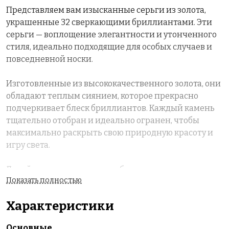
Представляем вам изысканные серьги из золота,
украшенные 32 сверкающими бриллиантами. Эти
серьги — воплощение элегантности и утонченного
стиля, идеально подходящие для особых случаев и
повседневной носки.
Изготовленные из высококачественного золота, они
обладают теплым сиянием, которое прекрасно
подчеркивает блеск бриллиантов. Каждый камень
тщательно отобран и идеально огранен, чтобы
максимально раскрыть свою природную красоту и
игру света.
Дизайн серьег сочетает в себе классические и
Показать полностью
современные элементы, что делает их
универсальным аксессуаром, который дополнит
Характеристики
любой наряд — от вечернего платья до делового
костюма.
Основные