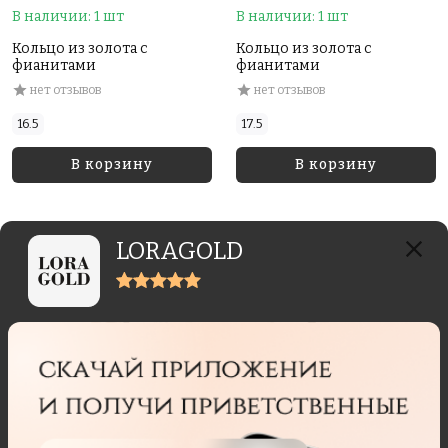
В наличии: 1 шт
В наличии: 1 шт
Кольцо из золота с
Кольцо из золота с
фианитами
фианитами
нет отзывов
нет отзывов
16.5
17.5
В корзину
В корзину
LORAGOLD
Отзывы реальных покупателей
Отзывы могут отправлять только пользователи,
купившие данный товар