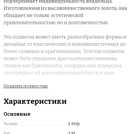
подчеркивает индивидуальность владельца.
Изготовленная из высококачественного золота, она
обладает не только эстетической
привлекательностью, но и долговечностью.
Эта подвеска может иметь разнообразные формы и
дизайны: от классических и минималистичных до
более сложных и оригинальных. Золотая подвеска
может быть украшена драгоценными камнями,
такими как бриллианты, сапфиры или изумруды,
что придает ей дополнительный блеск и шик.
Показать полностью
Подвеска отлично смотрится как на тонкой золотой
цепочке, так и на кожаном шнурке, что позволяет
Характеристики
легко адаптировать ее под любой стиль — от
повседневного до вечернего.
Основные
Размер
2.91гр
Вес
2.91