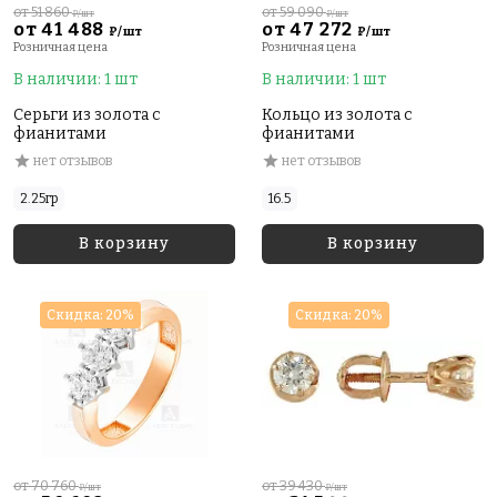
от 51 860
от 59 090
₽/шт
₽/шт
от 41 488
от 47 272
₽/шт
₽/шт
Розничная цена
Розничная цена
В наличии: 1 шт
В наличии: 1 шт
Серьги из золота с
Кольцо из золота с
фианитами
фианитами
нет отзывов
нет отзывов
2.25гр
16.5
В корзину
В корзину
Скидка: 20%
Скидка: 20%
от 70 760
от 39 430
₽/шт
₽/шт