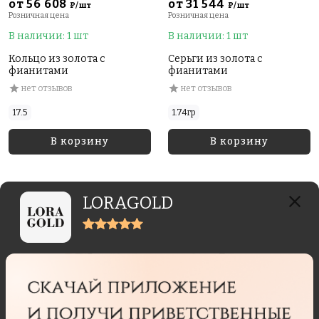
от 56 608
от 31 544
₽/шт
₽/шт
Розничная цена
Розничная цена
В наличии: 1 шт
В наличии: 1 шт
Кольцо из золота с
Серьги из золота с
фианитами
фианитами
нет отзывов
нет отзывов
17.5
1.74гр
В корзину
В корзину
LORAGOLD
Отзывы реальных покупателей
Отзывы могут отправлять только пользователи,
купившие данный товар