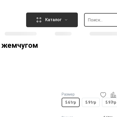
Каталог
, жемчугом
Размер
5.61гр
5.91гр
5.97гр