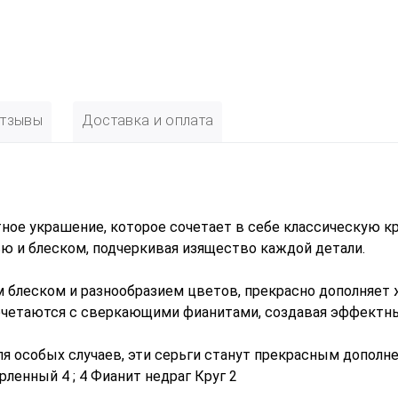
тзывы
Доставка и оплата
тное украшение, которое сочетает в себе классическую к
ю и блеском, подчеркивая изящество каждой детали.
 блеском и разнообразием цветов, прекрасно дополняет 
очетаются с сверкающими фианитами, создавая эффектны
ля особых случаев, эти серьги станут прекрасным дополн
рленный 4 ; 4 Фианит недраг Круг 2