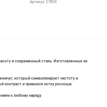
Артикул: 27859
расоту и современный стиль. Изготовленные из
жемчуг, который символизирует чистоту и
й контраст и привнося нотку роскоши.
ением к любому наряду.