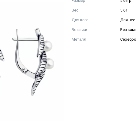
Размер
5.61гр
Вес
5.61
Для кого
Для нее
Вставки
Без кам
Металл
Серебр