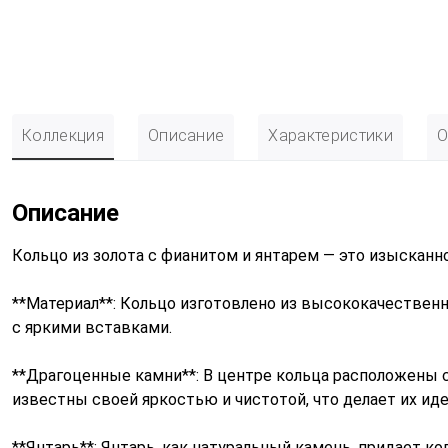
Коллекция
Описание
Характеристики
О
Описание
Кольцо из золота с фианитом и янтарем — это изысканн
**Материал**: Кольцо изготовлено из высококачественно
с яркими вставками.
**Драгоценные камни**: В центре кольца расположены
известны своей яркостью и чистотой, что делает их и
**Янтарь**: Янтарь, как натуральный камень, придает ко