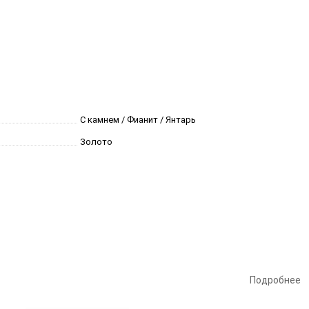
С камнем / Фианит / Янтарь
Золото
Подробнее