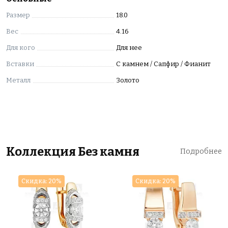
Вставки изделия: 9 Фианит; 1 Сапфир синт. Гр 12*8;
Размер
18.0
Вес
4.16
Для кого
Для нее
Вставки
С камнем / Сапфир / Фианит
Металл
Золото
Коллекция Без камня
Подробнее
Скидка: 20%
Скидка: 20%