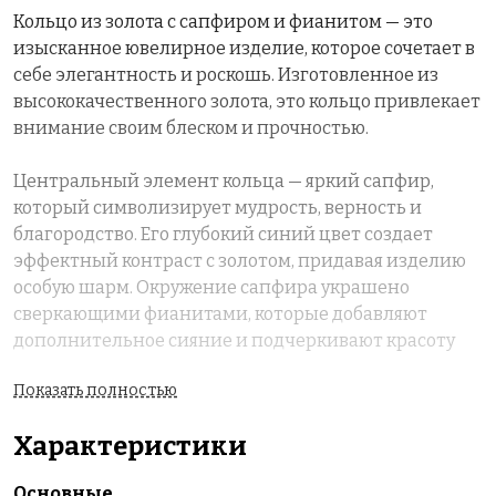
Кольцо из золота с сапфиром и фианитом — это
изысканное ювелирное изделие, которое сочетает в
себе элегантность и роскошь. Изготовленное из
высококачественного золота, это кольцо привлекает
внимание своим блеском и прочностью.
Центральный элемент кольца — яркий сапфир,
который символизирует мудрость, верность и
благородство. Его глубокий синий цвет создает
эффектный контраст с золотом, придавая изделию
особую шарм. Окружение сапфира украшено
сверкающими фианитами, которые добавляют
дополнительное сияние и подчеркивают красоту
главного камня.
Показать полностью
Это кольцо станет идеальным аксессуаром для
Характеристики
особых случаев, таких как свадьба, юбилей или
романтический вечер.
Основные