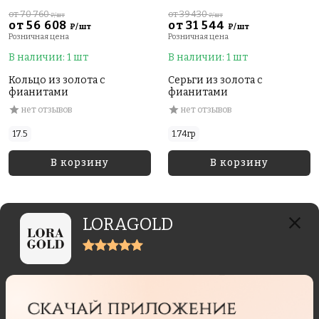
от 70 760
от 39 430
₽/шт
₽/шт
от 56 608
от 31 544
₽/шт
₽/шт
Розничная цена
Розничная цена
В наличии: 1 шт
В наличии: 1 шт
Кольцо из золота с
Серьги из золота с
фианитами
фианитами
нет отзывов
нет отзывов
17.5
1.74гр
В корзину
В корзину
LORAGOLD
Отзывы реальных покупателей
Отзывы могут отправлять только пользователи,