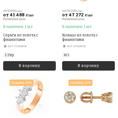
от 51 860
от 59 090
₽/шт
₽/шт
от 41 488
от 47 272
₽/шт
₽/шт
Розничная цена
Розничная цена
В наличии: 1 шт
В наличии: 1 шт
Серьги из золота с
Кольцо из золота с
фианитами
фианитами
нет отзывов
нет отзывов
2.25гр
16.5
В корзину
В корзину
Скидка: 20%
Скидка: 20%