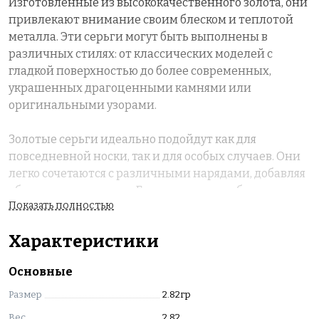
Изготовленные из высококачественного золота, они
привлекают внимание своим блеском и теплотой
металла. Эти серьги могут быть выполнены в
различных стилях: от классических моделей с
гладкой поверхностью до более современных,
украшенных драгоценными камнями или
оригинальными узорами.
Золотые серьги идеально подойдут как для
повседневной носки, так и для особых случаев. Они
легко сочетаются с различными нарядами, добавляя
образу изысканности. Благодаря разнообразию
Показать полностью
форм — от простых петель до сложных конструкций
— каждая женщина сможет найти идеальную пару,
Характеристики
отражающую её индивидуальность.
Основные
Кроме того, золотые серьги являются отличным
подарком, который подчеркнет ваши чувства и
Размер
2.82гр
заботу.
Вес
2.82