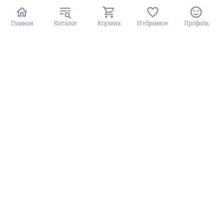
от 65 744
от 92 192
₽/шт
₽/шт
Розничная цена
Розничная цена
Главная
Каталог
Корзина
Избранное
Профиль
В наличии: 1 шт
В наличии: 1 шт
Серьги из золота с
Серьги из золота с
бриллиантами
фианитами
нет отзывов
нет отзывов
1.2гр
5гр
В корзину
В корзину
Скидка: 20%
Скидка: 20%
от 97 370
от 51 860
₽/шт
₽/шт
от 77 896
от 41 488
₽/шт
₽/шт