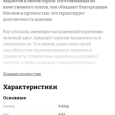
акцентом в любом образе. Изготовленные из
качественного золота, они обладают благородным
блеском и прочностью, что гарантирует
долговечность изделия.
Рау-хтопазы, имеющие насыщенный коричнево-
зеленый цвет, придают серьгам загадочность и
элегантность. Эти камни, известные своей
способностью гармонизировать энергию и
приносить спокойствие, идеально дополняют
золотую основу, создавая стильный контраст.
Показать полностью
Серьги имеют утонченный дизайн, который
подчеркивает красоту раух-топазов и делает их
Характеристики
универсальными для повседневной носки и особых
случаев. Они легко сочетаются как с классическими
Основные
нарядами, так и с более современными образами.
Вставки изделия: 2 Раух-топаз Кр 6,783 10
Размер
4.62гр
Вес
4.62