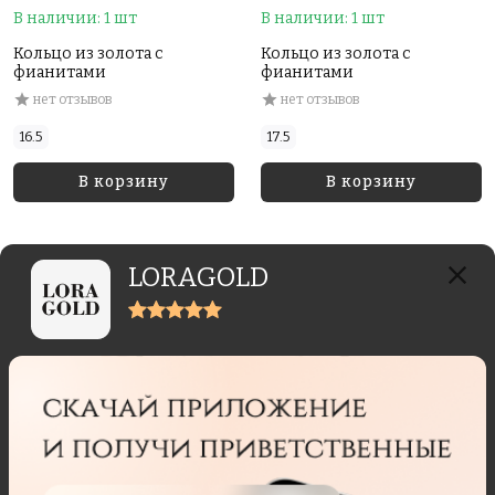
В наличии: 1 шт
В наличии: 1 шт
Кольцо из золота с
Кольцо из золота с
фианитами
фианитами
нет отзывов
нет отзывов
16.5
17.5
В корзину
В корзину
LORAGOLD
Отзывы реальных покупателей
Отзывы могут отправлять только пользователи,
купившие данный товар