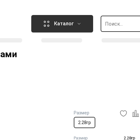
Каталог
тами
Размер
2.28гр
Размер
2.28гр