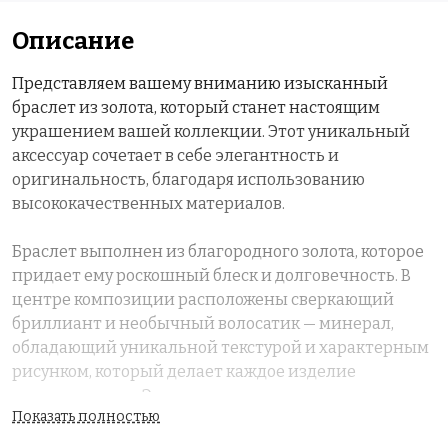
Описание
Представляем вашему вниманию изысканный
браслет из золота, который станет настоящим
украшением вашей коллекции. Этот уникальный
аксессуар сочетает в себе элегантность и
оригинальность, благодаря использованию
высококачественных материалов.
Браслет выполнен из благородного золота, которое
придает ему роскошный блеск и долговечность. В
центре композиции расположены сверкающий
бриллиант и необычный волосатик — минерал,
обладающий уникальной текстурой и характерным
рисунком, который делает каждое изделие
неповторимым. Эти элементы гармонично
Показать полностью
дополняются прозрачным кварцем, который
добавляет легкости и воздушности образу.