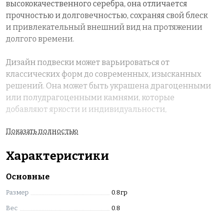
высококачественного серебра, она отличается
прочностью и долговечностью, сохраняя свой блеск
и привлекательный внешний вид на протяжении
долгого времени.
Дизайн подвески может варьироваться от
классических форм до современных, изысканных
решений. Она может быть украшена драгоценными
или полудрагоценными камнями, которые
добавляют яркости и индивидуальности,
подчеркивая стиль владельца.
Показать полностью
Подвеска из серебра идеально подходит для
Характеристики
повседневной носки, а также станет замечательным
акцентом на вечернем наряде. Она может быть
Основные
символом особых моментов в жизни, таких как день
рождения, годовщина или просто знак внимания
Размер
0.8гр
для близкого человека.
Вес
0.8