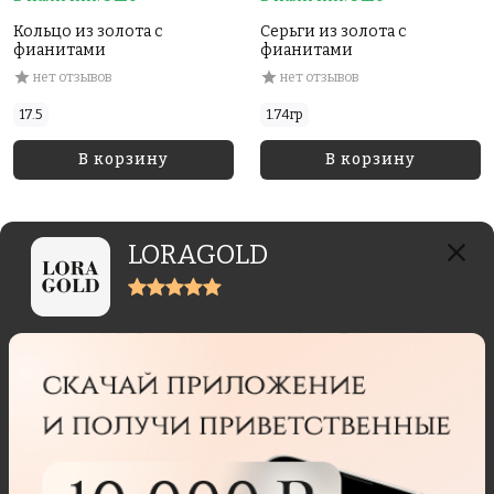
Кольцо из золота с
Серьги из золота с
фианитами
фианитами
нет отзывов
нет отзывов
17.5
1.74гр
В корзину
В корзину
LORAGOLD
Отзывы реальных покупателей
Отзывы могут отправлять только пользователи,
купившие данный товар