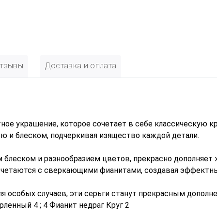
тзывы
Доставка и оплата
тное украшение, которое сочетает в себе классическую к
ю и блеском, подчеркивая изящество каждой детали.
 блеском и разнообразием цветов, прекрасно дополняет 
очетаются с сверкающими фианитами, создавая эффектны
ля особых случаев, эти серьги станут прекрасным дополн
рленный 4 ; 4 Фианит недраг Круг 2