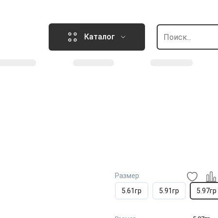
Каталог
Размер
5.61гр
5.91гр
5.97гр