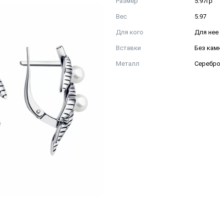
Размер
5.97гр
Вес
5.97
Для кого
Для нее
Вставки
Без кам
Металл
Серебр